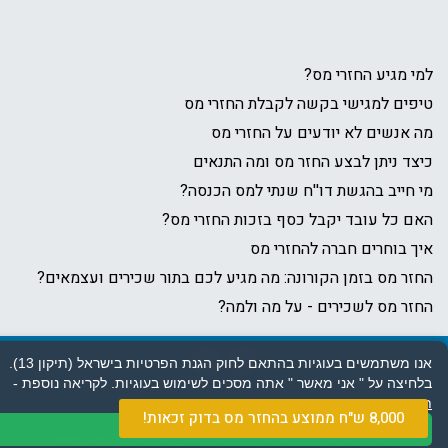
למי מגיע החזרי מס?
טיפים למגישי בקשה לקבלת החזרי מס
מה אנשים לא יודעים על החזרי מס
כיצד ניתן לבצע החזר מס ומה התנאים
מי חייב בהגשת דו''ח שנתי למס הכנסה?
האם כל עובד יקבל כסף בזכות החזרי מס?
איך בוחרים חברה להחזרי מס
החזר מס בזמן הקורונה: מה מגיע לכם בתור שכירים ועצמאים?
החזר מס לשכירים - על מה ולמה?
אנו משתמשים בעוגיות בהתאם לחוק הגנת הפרטיות בישראל (תיקון 13).
בלחיצה על " אני מאשר " אתה מסכים לשימוש בעוגיות.
לקריאה נוספת -
|
|
מדיניות פרטיות
תנאי שימוש
הצהרת נגישות
תקנון האתר
8,000 ש"ח ממוצע בהחזר מס בדוק זכאות!
אני מאשר
© כל הזכויות שמורות ל-MoneyBack בע"מ 2018 | WebDuck