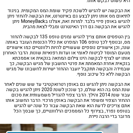
 פשוט לבקש אותו.
הבקשה יש להגיש ללשכת פקיד שומת המס המקומית. בניגוד
אום מס אותו ניתן לבצע גם באינטרנט, את הבקשה להחזר ניתן
להגיש באופן פיזי בלבד. למרות זאת, אצלנו בMoneyBack ניתן
יש את הבקשה גם דרך האינטרנט ומבלי לצאת מהבית.
בין הטפסים אותם צריך להגיש נמנים טופס 135 לבקשה להחזר
מס, ובנוסף לכך טופס 106 המפרט את כלל הכנסות העובד באותה
, וכן אישורים נוספים שעשויים להיות רלוונטיים כמו אישורים
ם המוסד לביטוח לאומי או ועדות רפואיות שונות. הדבר האחרון
ו יש לצרף לבקשה הינו צילום המחאה בנקאית או אסמכתא
אית אחרת המאמתת את פרטי החשבון של מגיש הבקשה, כך
ידה והבקשה תתקבל יועבר ההחזר ישירות לחשבונו של מגיש
שה ללא כל עיכוב נוסף.
הבקשה ניתן להגיש גם באופן רטרואקטיבי עד שש שנים לאחר
שנת המס בה הוא שולם, כך שנכון לשנת 2020 ניתן להגיש בקשה
עבור שנת 2014 והילך. הדבר צפוי להגדיל משמעותית את סכום
זר הצפוי ומשפר את הבקשה באופן מרכזי. הדבר החשוב אותו
 צריכים לדעת הוא שאת הבקשה עבור כל שנה יש להגיש
פס נפרד, בצירוף כל המסמכים הרלוונטיים, כך שבסך הכל
בר בדי הרבה ניירת.