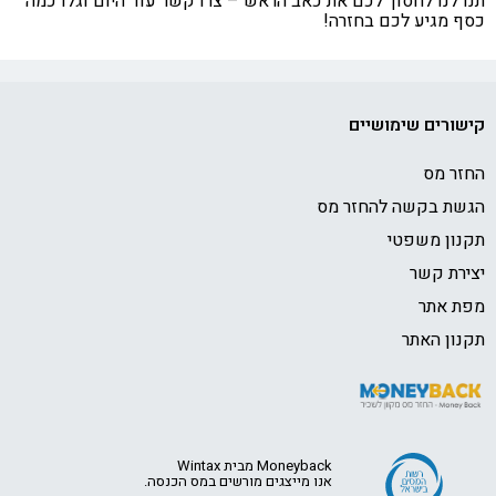
 לנו לחסוך לכם את כאב הראש – צרו קשר עוד היום וגלו כמה
 מגיע לכם בחזרה!
ורים שימושיים
ר מס
ת בקשה להחזר מס
ון משפטי
רת קשר
 אתר
ון האתר
Moneyback מבית Wintax
אנו מייצגים מורשים במס הכנסה.