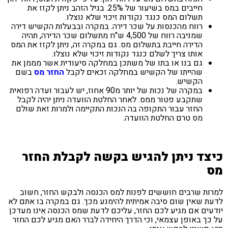
חייבים במס בשיעור של 25%. בגיל הזהב ניתן לקזז את
תשלום המס כנגד נקודות זיכוי שלא נוצלו.
רווח מהכנסות על שכר דירה. במקרה ובבעלות הקשיש דירה
שמניבה רווח של 4,500 ש"ח מתשלום שכר הדירה, תהיה
הדירה חייבת בתשלום מס. גם במקרה זה, ניתן לקזז את המס
אותו צריך לשלם כנגד נקודות זיכוי שלא נוצלו.
גם בנו או בתו של משתכן במחלקה סיעודית אשר מממן את
שהייתו של הקשיש במחלקה זכאים לקבל
החזר מס
בשם
הקשיש.
במקרה של נכות של יותר מ90 אחוז, יש לעבור ועדה רפואית
שתקבע פטור ממס. לאחר החלטת הוועדה ניתן יהיה לקבל
החזר עבור התקופה בה הנכות התקיימה ולמרות זאת שולם
מס טרם החלטת הוועדה.
צד ניתן להגיש בקשה לקבלת החזר
ות שרבים חוששים לפנות למס הכנסה ולבקש החזר, חשוב
ת שאין שום סיבה אמיתית להימנע מכך. גם במקרה בו אתם לא
עים אם מגיע לכם החזר, עליכם לדעת שמס הכנסה אינו מעדכן
כך באופן עצמאי, וכי הדרך היחידה לברר האם מגיע לכם החזר