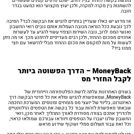
שת בקשה להחזר בגיל הזהב ישנם פרטים קטנים שעשויים
תנות בין מקרה למקרה, ולכן יעוץ מקצועי הוא כמעט בגדר
ה.
מדוע יש כאלו שעדיין בוחרים להגיש את הבקשה לבד? הסיבה
 נובעת ככל הנראה מגובה העמלות אותם גובים רואי החשבון
שי המס. לרוב, גובה השירות הצפוי עשוי להגיע עד לעשרות
זים מסכום ההחזר, ולכן רבים מעדיפים להימנע מכך. אז מה ניתן
ות על מנת למקסם את סכום ההחזר מבלי להישאר עם חצי
ו ביד?
MoneyBack – הדרך הפשוטה ביותר
בל החזרי מס
ים האחרונות עלתה לרשת הפלטפורמה הייחודית של
MoneyBack, שמאפשרת להגיש ומלא את כל פרטי הבקשה דרך
נטרנט, בליווי של יועצי מס מומחים ומנוסים. המערכת החכמה
תר מאפשרת לזהות עבור כל בקשה את הטפסים הרלוונטיים
דריך אתכם בצורה מסודרת לאורך התהליך. לאחר מכן, רואי
בון שלנו יעברו על הטפסים ויוודאו עבורכם שמולאו כראוי,
 זאת עבור תשלום סמלי ושקוף שידוע מראש.