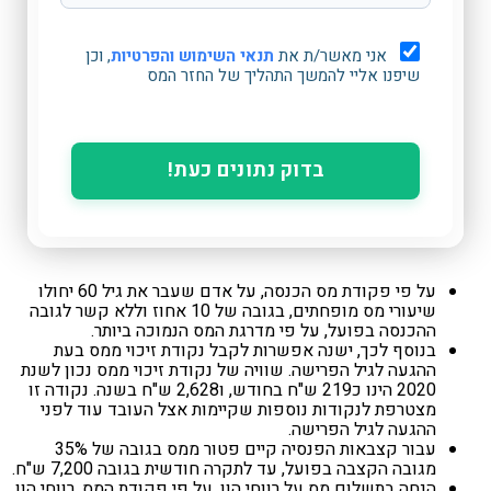
אני מאשר/ת את
תנאי השימוש והפרטיות
, וכן
שיפנו אליי להמשך התהליך של החזר המס
בדוק נתונים כעת!
על פי פקודת מס הכנסה, על אדם שעבר את גיל 60 יחולו
שיעורי מס מופחתים, בגובה של 10 אחוז וללא קשר לגובה
ההכנסה בפועל, על פי מדרגת המס הנמוכה ביותר.
בנוסף לכך, ישנה אפשרות לקבל נקודת זיכוי ממס בעת
ההגעה לגיל הפרישה. שוויה של נקודת זיכוי ממס נכון לשנת
2020 הינו כ219 ש"ח בחודש, ו2,628 ש"ח בשנה. נקודה זו
מצטרפת לנקודות נוספות שקיימות אצל העובד עוד לפני
ההגעה לגיל הפרישה.
עבור קצבאות הפנסיה קיים פטור ממס בגובה של 35%
מגובה הקצבה בפועל, עד לתקרה חודשית בגובה 7,200 ש"ח.
הנחה בתשלום מס על רווחי הון. על פי פקודת המס, רווחי הון