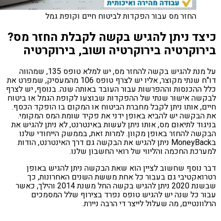
החזר מס עבור הפקדות לביטוח חיים וקופת גמל
צד ניתן להגיש בקשה לקבלת החזר מס?
רוקרטיה בירוקרטיה ושוב, בירוקרטיה
על מנת להגיש בקשה להחזר מס, יש למלא טופס 135, שמהווה
דו"ח שנתי מקוצר, אליו יש לצרף טופס 106 מהמעסיק, שמפרט את
 ההכנסות וההפרשות עבור העובד באותה שנה. בנוסף, יש לצרף
שה אישור שנתי של ההפקדות שבוצעו לקופת הגמל או ביטוח
ם, אותו ניתן לקבל מחברת הביטוח או המקום בו הופקד הכסף.
הבקשה יש להביא באופן ידני את פקיד שומת המס המקומי.
גוד לתיאום מס, אותו ניתן לעשות באינטרנט, לא ניתן להגיש את
שה להחזר באופן מקוון. למרות זאת, בממשק הייחודי שלנו
בMoneyBack ניתן להגיש את הבקשה גם דרך האינטרנט, הודות
רכת החכמה והליווי של רואי החשבון שלנו.
 נוסף שחשוב לציין הוא שאת הבקשה ניתן להגיש באופן
ואקטיבי גם בעבור כל אחת מששת השנים האחרונות, כך
שבשנת 2020 ניתן להגיש בקשה החל משנת 2014 והילך, כאשר
ר כל שנה יש להגיש טופס נפרד בצירוף שלל המסמכים
ונטיים, מה שעלול לייצר די הרבה ניירת.