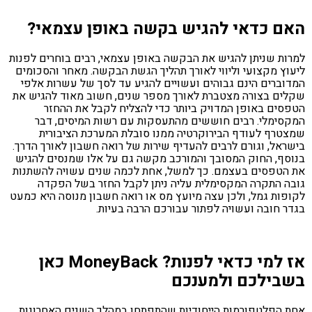
ם כדאי להגיש בקשה באופן עצמאי?
ות שניתן להגיש את הבקשה באופן עצמאי, רבים בוחרים לפנות
וץ מקצועי וליווי לאורך תהליך הגשת הבקשה. מאחר והסכומים
וברים הינם גבוהים ועשויים להגיע עד לסך של עשרות אלפי
ים בצורה מצטברת לאורך מספר שנים, חשוב מאוד להגיש את
סים באופן המדויק ביותר כדי להצליח לקבל את ההחזר
סימלי. רבים חוששים מהתעסקות עם רשות המיסים, דבר
טרף לעודף הבירוקרטיה ממנו סובלת המערכת הציבורית
ראל, וגורם לרבים להעדיף שירות של רואה חשבון לאורך הדרך.
סף, החוק המסובך והמורכב מקשה גם על אלו שמנסים להגיש
הטפסים בעצמם. כך למשל, אחת לכמה שנים עשויה להשתנות
ה התקרה המקסימלית עליה ניתן לקבל החזר בשל הפקדה
פות גמל, ולכן עצה מיועץ מס או רואה חשבון מנוסה היא כמעט
ר חובה ועשויה לפתור עבורכם הרבה בעיות.
אז למי כדאי לפנות? MoneyBack כאן
בילכם ולמענכם
 הפלטפורמות הייחודיות שהתפתחו במהלך השנים האחרונות