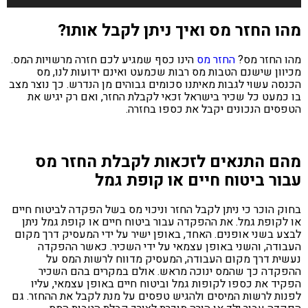
ו החזר מס ואיך ניתן לקבל אותו?
 החזר מס?
החזר מס
הינו כסף שמגיע לכם חזרה מרשויות המס.
וון שישנם הטבות מס רבות שכמעט ואינם ידועות לנו, מס
סה עשוי לגבות מאיתנו סכומים גבוהים מן הנדרש. כך נוצר מצב
כמעט כל שכיר בישראל זכאי לקבלת החזר, ואם רק יגיש את
סים הנכונים יקבל את כספו בחזרה.
ם התנאים לזכאות לקבלת החזר מס
ור ביטוח חיים או קופת גמל
ק הוכר כי ניתן לקבל החזר וניכוי מס בשל הפקדה לביטוח חיים
לקופת גמל. את ההפקדה עבור ביטוח חיים או קופת גמל ניתן
ע בשני אופנים. האחד, באופן ישיר על ידי המעסיק דרך מקום
ודה, והשני באופן עצמאי על ידי השכיר. כאשר ההפקדה
ית דרך מקום העבודה, המעסיק מדווח לרשות המס על
קדה כך שהמס ינוכה מראש. אולם במקרים בהם השכיר
יד את כספו לקופות גמל וביטוח חיים באופן עצמאי, עליו
ות לרשות המיסים ולהגיש טפסים על מנת לקבל את ההחזר. גם