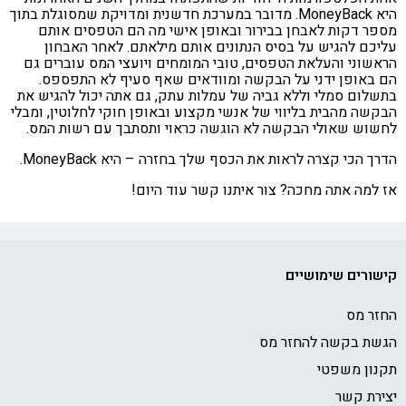
היא MoneyBack. מדובר במערכת חדשנית ומדויקת שמסוגלת בתוך
ר דקות לאבחן בבירור ובאופן אישי מה הם הטפסים אותם
כם להגיש על בסיס הנתונים אותם מילאתם. לאחר האבחון
שוני והעלאת הטפסים, טובי המומחים ויועצי המס עוברים גם
באופן ידני על הבקשה ומוודאים שאף סעיף לא התפספס.
לום סמלי וללא גביה של עמלות עתק, גם אתה יכול להגיש את
שה מהבית בליווי של אנשי מקצוע ובאופן חוקי לחלוטין, ומבלי
וש שאולי הבקשה לא הוגשה כראוי ותסתבך עם רשות המס.
 הכי קצרה לראות את הכסף שלך בחזרה – היא MoneyBack.
למה אתה מחכה? צור איתנו קשר עוד היום!
ורים שימושיים
ר מס
ת בקשה להחזר מס
ון משפטי
רת קשר