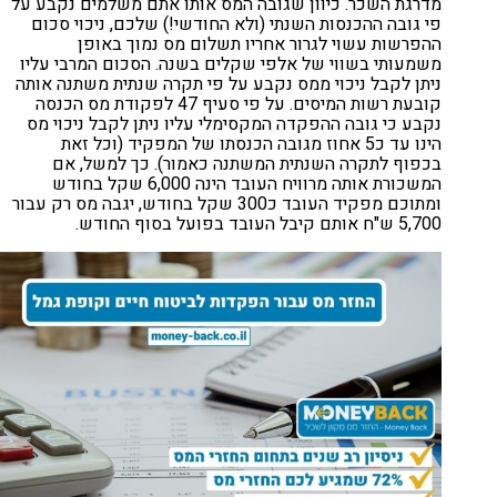
מדרגת השכר. כיוון שגובה המס אותו אתם משלמים נקבע על
פי גובה ההכנסות השנתי (ולא החודשי!) שלכם, ניכוי סכום
ההפרשות עשוי לגרור אחריו תשלום מס נמוך באופן
משמעותי בשווי של אלפי שקלים בשנה. הסכום המרבי עליו
ניתן לקבל ניכוי ממס נקבע על פי תקרה שנתית משתנה אותה
קובעת רשות המיסים. על פי סעיף 47 לפקודת מס הכנסה
נקבע כי גובה ההפקדה המקסימלי עליו ניתן לקבל ניכוי מס
הינו עד כ5 אחוז מגובה הכנסתו של המפקיד (וכל זאת
בכפוף לתקרה השנתית המשתנה כאמור). כך למשל, אם
המשכורת אותה מרוויח העובד הינה 6,000 שקל בחודש
ומתוכם מפקיד העובד כ300 שקל בחודש, יגבה מס רק עבור
5,700 ש"ח אותם קיבל העובד בפועל בסוף החודש.