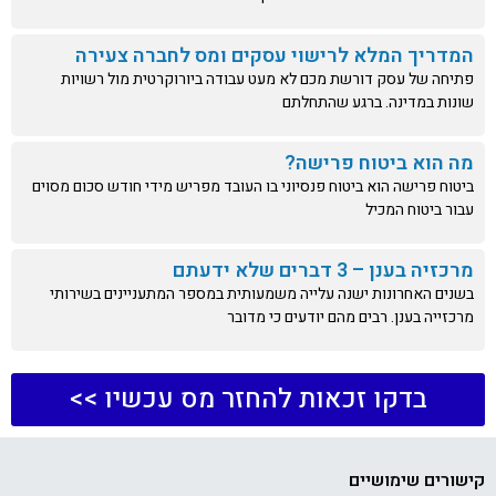
המדריך המלא לרישוי עסקים ומס לחברה צעירה
פתיחה של עסק דורשת מכם לא מעט עבודה ביורוקרטית מול רשויות
שונות במדינה. ברגע שהתחלתם
מה הוא ביטוח פרישה?
ביטוח פרישה הוא ביטוח פנסיוני בו העובד מפריש מידי חודש סכום מסוים
עבור ביטוח המכיל
מרכזיה בענן – 3 דברים שלא ידעתם
בשנים האחרונות ישנה עלייה משמעותית במספר המתעניינים בשירותי
מרכזייה בענן. רבים מהם יודעים כי מדובר
בדקו זכאות להחזר מס עכשיו >>
קישורים שימושיים