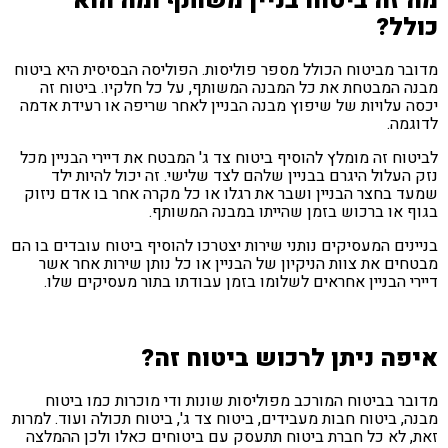
מה זה ביטוח בניין משותף ומה הוא
כולל?
מדובר מביטוח הכולל מספר פוליסות. הפוליסה הבסיסית היא ביטוח
מבנה המבטחת את כל המבנה המשותף, על כל חלקיו. ביטוח זה
יכסה עלויות של שיפוץ מבנה הבניין לאחר שריפה או רעידת אדמה
לדוגמה.
לביטוח זה מומלץ להוסיף ביטוח צד ג' המבטח את דיירי הבניין מכל
נזק העלול היגרם בבניין שלהם לצד שלישי. זה יכול להיות ילד
שמעד בחצר הבניין ושבר את רגלו או כל מקרה אחר בו אדם ניזוק
בגוף או ברכוש בזמן שהייתו במבנה המשותף.
בניינים המעסיקים נותני שירות יצטרכו להוסיף ביטוח עובדים בו הם
מבטחים את צוות הניקיון של הבניין או כל נותן שירות אחר אשר
דיירי הבניין אחראים לשלומו בזמן עבודתו בתור מעסיקים שלו.
איפה ניתן לרכוש ביטוח זה?
מדובר בביטוח המורכב מפוליסות שונות ודי מוכרות כמו ביטוח
מבנה, ביטוח חבות מעבידים, ביטוח צד ג', ביטוח תכולה ועוד. למרות
זאת, לא כל חברת ביטוח תתעסק עם ביטוחים כאלו ולכן ההמלצה