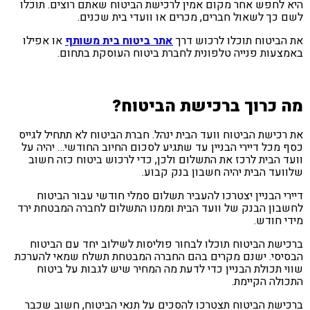
היא לחפש אחר מקום אמין לרכישת הביטוח שאתם רוצים. תוכלו
לשם כך לשאול חברים, מכרים או וועדי בית שכנים.
את הביטוח תוכלו לרכוש דרך
אתר ביטוח בית משותף
או אפילו
באמצעות פנייה טלפונית לחברת ביטוח העוסקת בתחום.
מה כרוך ברכישת הביטוח?
את רכישת הביטוח וועד הבית ינהל. חברת הביטוח לא תתחיל לגייס
כסף מכל דיירי הבניין עד שתגיע לסכום החיוב החודשי… יהיה על
וועד הבית לרכז את התשלום ולכן, כדי לרכוש ביטוח כזה חשוב
שלוועד הבית יהיה חשבון בנק קבוע.
דיירי הבניין יצטרכו להעביר תשלום סמלי חודשי עבור הביטוח
לחשבון הבנק של וועד הבית וממנו התשלום לחברה המבטחת ירד
מידי חודש.
ברכישת הביטוח תוכלו לבחור פוליסות לשילוב יחד עם הביטוח
הבסיסי. ישנם מקרים בהם החברה המבטחת תשלח שמאי להערכת
שווי תכולת הבניין כדי לדעת מה המחיר שיש לגבות על ביטוח
התכולה הקיימת.
ברכישת הביטוח תצטרכו להסכים על תנאי הביטוח, חשוב שכבר